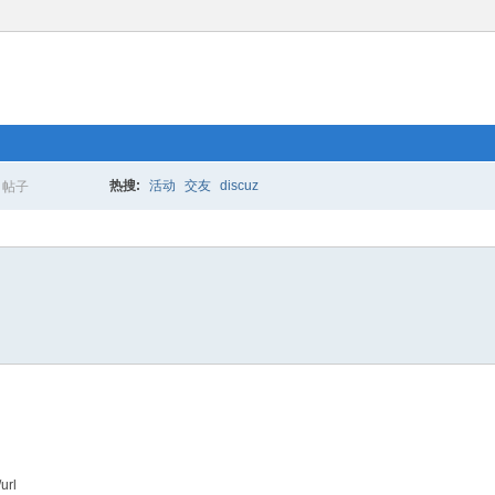
热搜:
活动
交友
discuz
帖子
搜
索
url