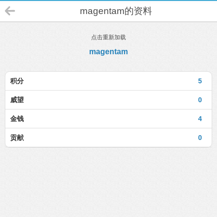
magentam的资料
点击重新加载
magentam
积分
5
威望
0
金钱
4
贡献
0