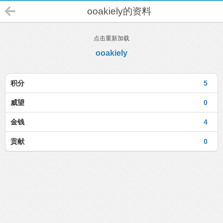
ooakiely的资料
点击重新加载
ooakiely
积分
5
威望
0
金钱
4
贡献
0