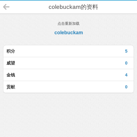
colebuckam的资料
点击重新加载
colebuckam
积分
5
威望
0
金钱
4
贡献
0